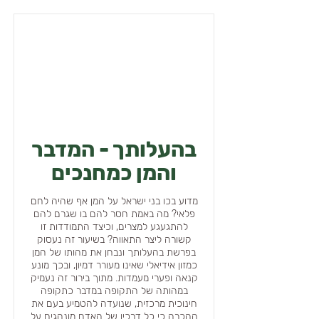
בהעלותך - המדבר
והמן כמחנכים
מדוע בכו בני ישראל על המן אף שהיה לחם
פלאי? מה באמת חסר להם בו שגרם להם
להתגעגע למצרים, וכיצד התמודדות זו
קשורה ליצר התאווה? בשיעור זה נעסוק
בפרשת בהעלותך ונבחן את מהותו של המן
כמזון אידיאלי שאינו מעורר דמיון, ובכך מונע
קנאה ופערי מעמדות. מתוך בירור זה נעמיק
במהותה של התקופה במדבר כתקופה
חינוכית מרכזית, שנועדה להטמיע בעם את
ההכרה כי כל דרכיו של האדם מונהגים על