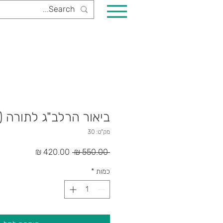
ביאור הרלב"ג לתורה (7 כרכים)
מק"ט: 30
מחיר
מחיר
 ‏550.00 ‏₪ 
רגיל
מבצע
כמות
*