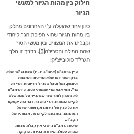
חילוק בין מהות הגיור למעשי
הגיור
כיוון אחר שהועלה ע"י האחרונים מחלק
בין מהות הגיור שהוא הפיכת הגר ליהודי
וקבלתו את המצוות, ובין מעשי הגיור
שהם המילה והטבילה
[3]
. בדרך זו הלך
הגרי"ד סולובייצ'יק:
עיין ברמב"ם (איסו"ב יג, יז) שכתב: "גר שלא
בדקו אחריו או שלא הודיעוהו המצוות
ועונשן, ומל וטבל בפני ג' הדיוטות, הרי זה
גר". מפי אבא מרי שמעתי פעם, כי הרמב"ם
לא נתכוון לומר שגר שנתגייר על מנת שלא
לקיים המצוות, הרי הוא גר. דבר כזה יקעקע
את כל ענין של גירותו וקדושת-ישראל
המתמצה בחובתנו לקיים את מצוותיו של
הקב"ה.
שיטת הרמב"ם היא כי אין קבלת מצוות
מהווה פעולה מיוחדת בגירות הזקוקה