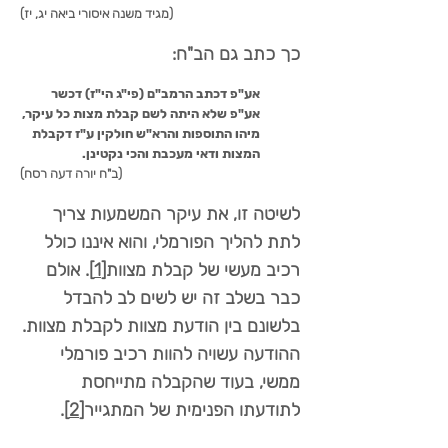
(מגיד משנה איסורי ביאה יג, יז)
כך כתב גם הב"ח:
אע"פ דכתב הרמב"ם (פי"ג הי"ז) דכשר
אע"פ שלא היתה לשם קבלת מצות כל עיקר,
מיהו התוספות והרא"ש חולקין ע"ז דקבלת
המצות ודאי מעכבת והכי נקטינן.
(ב"ח יורה דעה רסח)
לשיטה זו, את עיקר המשמעות צריך
לתת להליך הפורמלי, והוא איננו כולל
רכיב מעשי של קבלת מצוות
[1]
. אולם
כבר בשלב זה יש לשים לב להבדל
בלשונם בין הודעת מצוות לקבלת מצוות.
ההודעה עשויה להוות רכיב פורמלי
ממשי, בעוד שהקבלה מתייחסת
לתודעתו הפנימית של המתגייר
[2]
.