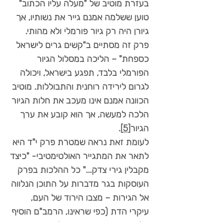
בעזרת מוטיב של "מעלה עליו הכתוב"
טוען ששלמה אמנם גייר את נשותיו, אך
גיורן היה רק גיור פורמלי ולא מהותי.
פרק זה מסתיים ב"קשים גרים לישראל
כספחת" – הליכה במסלול הגיור
הפורמלי בלבד, תפגע בישראל, ויכולה
לגרום לירידה רוחנית והתבוללות. מוטיב
הכוונה אמנם אינו מעכב את חלות הגיור
הלכה למעשה, אך הוא קובע את ערך
הגיור
[5]
.
לעומת זאת נראה שמטרת פרק י"ד היא
לתאר את המתגייר האולטימטיבי- "כיצד
מקבלין גירי צדק..." כל ההלכות בפרק
העוסקות בגר מדברות על התוכן הנלווה
אל הגירות – מצבו הירוד של העם,
עיקרי הדת (כפי שראינו, הרמב"ם הוסיף