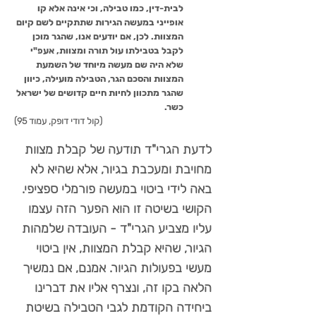
לבית-דין, כמו טבילה, וכי אינה אלא קו
אופייני במעשה הגירות שתתקיים לשם קיום
המצוות. לכן, אם יודעים אנו, שהגר מוכן
לקבל בטבילתו עול תורה ומצוות, אעפ"י
שלא היה שם מעשה מיוחד של השמעת
המצוות והסכם הגר, הטבילה מועילה, כיוון
שהגר מתכוון לחיות חיים קדושים של ישראל
כשר.
(קול דודי דופק, עמוד 95)
לדעת הגרי"ד תודעה של קבלת מצוות
מחויבת ומעכבת בגיור, אלא שהיא לא
באה לידי ביטוי במעשה פורמלי ספציפי.
הקושי בשיטה זו הוא הפער הזה עצמו
עליו מצביע הגרי"ד - העובדה שלמהות
הגיור, שהיא קבלת המצוות, אין ביטוי
מעשי בפעולות הגיור. אמנם, אם נמשיך
הלאה בקו זה, ונצרף אליו את דברינו
ביחידה הקודמת לגבי הטבילה בשיטת