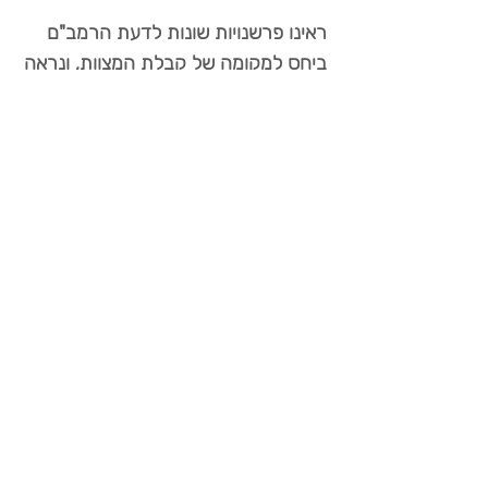
ראינו פרשנויות שונות לדעת הרמב"ם
ביחס למקומה של קבלת המצוות, ונראה
שביאורו של הרב שג"ר משלים את
התמונה אף ביחס לדברי חז"ל עצמם.
אמת, נכון הדבר שאין קבלת המצוות
מהווה מעשה ממשי שמתפקד כמרכיב
גיור פרקטי, אולם אין זה אומר שאין צורך
בקבלת מצוות לדעת הרמב"ם. ההפך
הוא הנכון, כל מהותו של הגיור סובב
סביב קבלת המצוות וההתקרבות
הדתית של המתגייר, אולם אין להכניס
עיקרון זה תחת מטריה של מעשה
ממשי-רגעי שאינו יכול להעיד על
התהליך הפנימי אותו עובר הגר. כמו
אצל חז"ל, מהותו של הגיור סובב סביב