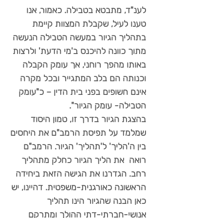
לענ"ד, מתבטא בטבילה. כאמור, אנו
טענו לעיל, שקבלת המצוות קיימת
בתהליך הגיור במעשה הטבילה הנעשה
מתוך כוונה להיכנס ב'מי הדעת' ולרצות
באותו מהפך רוחני, אך עומק הקבלה
וכנותה הם בלב המתגייר ובכל מקרה
אינם חשופים בפני בית הדין – כ"עומק
הטבילה- עומק הגיור".
בהצגת הגיור בדרך זו, טמון היסוד
שמלמד על תפיסת הרמב"ם את היחסים
בין ה'הליך' ל'תהליך' הגיור. הרמב"ם
רואה את הליך הגיור כחלק מתהליך
רחב. הגדרנו את הגישה הזאת ביחידה
הראשונה כאורגנית-משפטית. דהיינו, יש
כאן הבנה שהגיור הינו תהליך
אנושי-חברתי-דתי ההולך ומתרקם