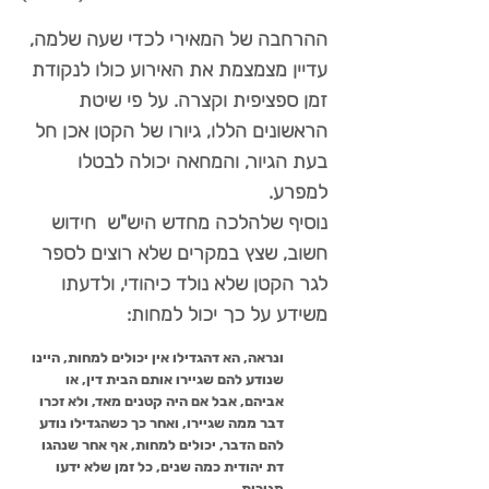
ההרחבה של המאירי לכדי שעה שלמה,
עדיין מצמצמת את האירוע כולו לנקודת
זמן ספציפית וקצרה. על פי שיטת
הראשונים הללו, גיורו של הקטן אכן חל
בעת הגיור, והמחאה יכולה לבטלו
למפרע.
נוסיף שלהלכה מחדש היש"ש חידוש
חשוב, שצץ במקרים שלא רוצים לספר
לגר הקטן שלא נולד כיהודי, ולדעתו
משידע על כך יכול למחות:
ונראה, הא דהגדילו אין יכולים למחות, היינו
שנודע להם שגיירו אותם הבית דין, או
אביהם, אבל אם היה קטנים מאד, ולא זכרו
דבר ממה שגיירו, ואחר כך כשהגדילו נודע
להם הדבר, יכולים למחות, אף אחר שנהגו
דת יהודית כמה שנים, כל זמן שלא ידעו
מגירות.