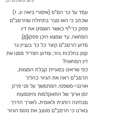
(רמב"ם מלכים י, ג)
עמד על כך המ"מ (איסורי ביאה יג, ז)
שכתב כי הוא סבר בתחילה שהרמב"ם
פסק כרי"ף כאשר השמיט את דין
המחאה, עד שמצא היכן פסקו
[6]
.
מדוע הרמב"ם קיצר כל כך בעניין גר
קטן בהלכות גיור, ומדוע הפריד ממנו את
דין המחאה?
כפי שראינו בסוגיית קבלת המצוות,
הרמב"ם ראה את הגיור כהליך
אורגני-משפטי, המתמשך על פני פרק
זמן ארוך של התאקלמות והיטמעות
מבחינה רוחנית ולאומית. לאורך הדרך
בארנו כי הרמב"ם מעצב את טקס הגיור
כליבו ושיאו של תהליך הגיור, אך לא
כסיומו. מעשי הגיור הם מעשים