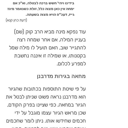
בידינו ויהי' חשש ברכה לבטלה, וא"כ אם
ימחה אין כאן מצוה כלל, זולת כשנאמר מיגז
גייז, דעכ"פ הויא מצוה בשעתה.
(דעת כהן קנא)
עוד נפקא מינה מביא הרב קוק (שם)
בעניין המילה, אם אחר שמחה רצה
להתגייר שוב, האם תועיל לו מילה שמל
בקטנותו, או שמילה זו איננה נחשבת
למפרע לכלום.
מחאה בגירות מדרבנן
על פי שיטת התוספות בכתובות שהגיור
הוא מדרבנן נראה פשוט שניתן לבטל את
הגיור במחאה, כפי שציינו בפרק הקודם,
שכן מראש הגיור עצמו מוגבל על ידי
חכמים שחידשו אותו. ניתן לומר שחכמים