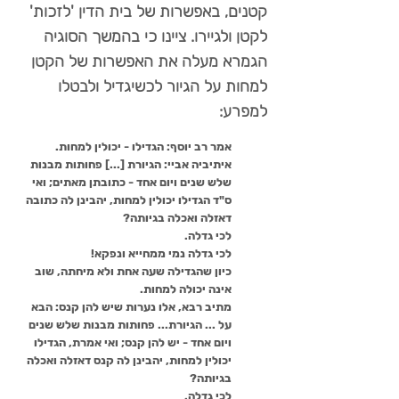
קטנים, באפשרות של בית הדין 'לזכות'
לקטן ולגיירו. ציינו כי בהמשך הסוגיה
הגמרא מעלה את האפשרות של הקטן
למחות על הגיור לכשיגדיל ולבטלו
למפרע:
אמר רב יוסף: הגדילו - יכולין למחות.
איתיביה אביי: הגיורת [...] פחותות מבנות
שלש שנים ויום אחד - כתובתן מאתים; ואי
ס"ד הגדילו יכולין למחות, יהבינן לה כתובה
דאזלה ואכלה בגיותה?
לכי גדלה.
לכי גדלה נמי ממחייא ונפקא!
כיון שהגדילה שעה אחת ולא מיחתה, שוב
אינה יכולה למחות.
מתיב רבא, אלו נערות שיש להן קנס: הבא
על ... הגיורת... פחותות מבנות שלש שנים
ויום אחד - יש להן קנס; ואי אמרת, הגדילו
יכולין למחות, יהבינן לה קנס דאזלה ואכלה
בגיותה?
לכי גדלה.