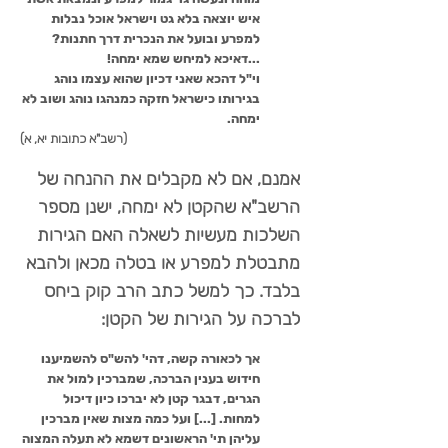
איש יוצאה בלא גט וישראל אוכל נבלות
למפרע ובועל את הנכרית דרך חתנות?
...דאיכא למיחש שמא ימחה!
וי"ל דהכא שאני דכיון שהוא עצמו נוהג
בגירותו כישראל חזקה כמנהגו נוהג ושוב לא
ימחה.
(רשב"א כתובות יא, א)
אמנם, אם לא מקבלים את ההנחה של
הרשב"א שהקטן לא ימחה, ישנן מספר
השלכות מעשיות לשאלה האם הגירות
מתבטלת למפרע או בטלה מכאן ולהבא
בלבד. כך למשל כתב הרב קוק ביחס
לברכה על הגירות של הקטן:
אך לכאורה קשה, דהי' להש"ס להשמיענו
חידוש בענין הברכה, שמברכין למול את
הגרים, דבגר קטן לא יברכו כיון דיכול
למחות. [...] ועל כמה מצות שאין מברכין
עליהן תי' הראשונים דשמא לא תעלה המצוה