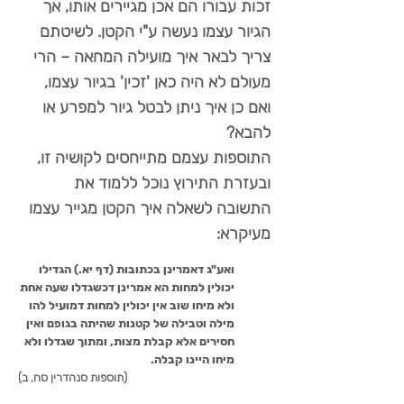
זכות עבורו הם אכן מגיירים אותו, אך
הגיור עצמו נעשה ע"י הקטן. לשיטתם
צריך לבאר איך מועילה המחאה – הרי
מעולם לא היה כאן 'זכין' בגיור עצמו,
ואם כן איך ניתן לבטל גיור למפרע או
להבא?
התוספות עצמם מתייחסים לקושיה זו,
ובעזרת התירוץ נוכל ללמוד את
התשובה לשאלה איך הקטן מגייר עצמו
מעיקרא:
ואע"ג דאמרינן בכתובות (דף יא.) הגדילו
יכולין למחות הא אמרינן דכשגדלו שעה אחת
ולא מיחו שוב אין יכולין למחות דמועיל להו
מילה וטבילה של קטנות שהיתה בגופם ואין
חסירים אלא קבלת מצות, ומתוך שגדלו ולא
מיחו היינו קבלה.
(תוספות סנהדרין סח, ב)