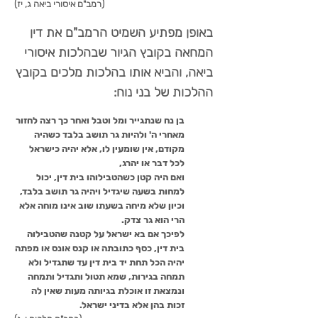
(רמב"ם איסורי ביאה ג, יז)
באופן מפתיע השמיט הרמב"ם את דין
המחאה בקובץ הגיור שבהלכות איסורי
ביאה, והביא אותו בהלכות מלכים בקובץ
ההלכות של בני נוח:
בן נח שנתגייר ומל וטבל ואחר כך רצה לחזור
מאחרי ה' ולהיות גר תושב בלבד כשהיה
מקודם, אין שומעין לו, אלא יהיה כישראל
לכל דבר או יהרג,
ואם היה קטן כשהטבילוהו בית דין, יכול
למחות בשעה שיגדיל ויהיה גר תושב בלבד,
וכיון שלא מיחה בשעתו שוב אינו מוחה אלא
הרי הוא גר צדק.
לפיכך אם בא ישראל על קטנה שהטבילוה
בית דין, כסף כתובתה או קנס אונס או מפתה
יהיה הכל תחת יד בית דין עד שתגדיל ולא
תמחה בגירות, שמא תטול ותגדיל ותמחה
ונמצאת זו אוכלת בגיותה מעות שאין לה
זכות בהן אלא בדיני ישראל.