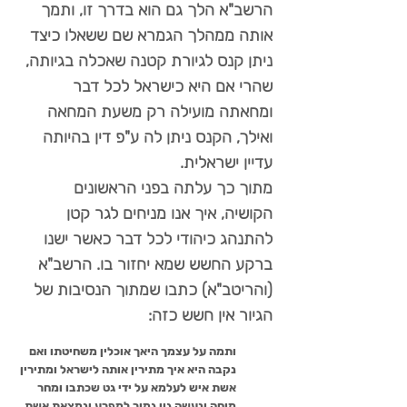
הרשב"א הלך גם הוא בדרך זו, ותמך
אותה ממהלך הגמרא שם ששאלו כיצד
ניתן קנס לגיורת קטנה שאכלה בגיותה,
שהרי אם היא כישראל לכל דבר
ומחאתה מועילה רק משעת המחאה
ואילך, הקנס ניתן לה ע"פ דין בהיותה
עדיין ישראלית.
מתוך כך עלתה בפני הראשונים
הקושיה, איך אנו מניחים לגר קטן
להתנהג כיהודי לכל דבר כאשר ישנו
ברקע החשש שמא יחזור בו. הרשב"א
(והריטב"א) כתבו שמתוך הנסיבות של
הגיור אין חשש כזה:
ותמה על עצמך היאך אוכלין משחיטתו ואם
נקבה היא איך מתירין אותה לישראל ומתירין
אשת איש לעלמא על ידי גט שכתבו ומחר
מוחה ונעשה גוי גמור למפרע ונמצאת אשת