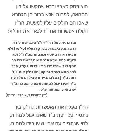
הוא פסק כאביי ורבא שהקשו על דין
המחאה, למרות שלא ברור מן הגמרא
שאכן הם חולקים עליו למעשה. הר"ן
העלה אפשרות אחרת לבאר את הרי"ף:
ומן התימה על הרי"ף ז"ל שהביא מילתיה
דרב הונא ביבמות בפרק החולץ [סי' סז] ולא
הביא הא דרב יוסף וכתב הרמב"ן ז"ל ולא
ידעתי למה. אלא א"כ הוא מפרש דברי רב
יוסף לגר שנתגיירו בניו ובנותיו עמו, אבל
לרב הונא דאמר גר קטן מטבילין אותו על
דעת ב"ד [בא להתגייר והטבילוהו על דעת
ב"ד] אינו יכול למחות שאם כן מה כח ב"ד
יפה, ואינו מתחוור ע"כ.
(ר"ן כתובות ד, א בדפי הרי"ף)
הר"ן מעלה את האפשרות לחלק בין
נתגייר על דעת ב"ד שאינו יכול למחות,
למי שנתגייר עם אביו שיש בידו למחות.