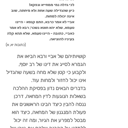
לכי גדלה נמי ממחייא ונפקא!
כיון שהגדילה שעה אחת ולא מיחתה, שוב
אינה יכולה למחות.
אביי לא אמר כרבא, התם קנסא - היינו
טעמא, שלא יהא חוטא נשכר; רבא לא אמר
כאביי, כתובה - היינו טעמא, שלא תהא קלה
בעיניו להוציאה.
(כתובות יא, א)
קושיותיהם של אביי ורבא הביאו את
הגמרא לסייג את דינו של רב יוסף,
ולקבוע כי קטן שלא מחה בשעה שהגדיל
אינו יכול לחזור ולמחות עוד.
בדברים הבאים נדון בפסיקת ההלכה
בשאלות הנוגעות לדין המחאה, דרכן
ננסה להבין כיצד הבינו הראשונים את
פעולת המנגנון של המחאה, כיצד הוא
מבטל למפרע את הגיור, ומה זה יכול