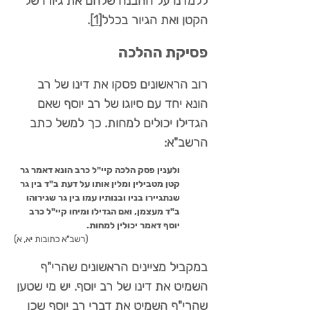
ללמדנו על ההבנה שלהם את גיורו של
הקטן ואת הגיור בכלל
[1]
.
פסיקת ההלכה
רוב הראשונים פסקו את דינו של רב
הונא יחד עם סיוגו של רב יוסף שאם
הגדילו יכולים למחות. כך למשל כתב
הרשב"א:
ולענין פסק הלכה קיי"ל כרב הונא דאמר גר
קטן מטבילין ומלין אותו על דעת ב"ד בין גר
שנתגיירו בניו ובנותיו עמו בין גר שגירוהו
ב"ד מעצמן, ואם הגדילו ומיחו קיי"ל כרב
יוסף דאמר יכולין למחות.
(רשב"א כתובות יא, א)
במקביל מציינים הראשונים שהרי"ף
השמיט את דינו של רב יוסף. יש מי שטען
שהרי"ף השמיט את דברי רב יוסף שכן