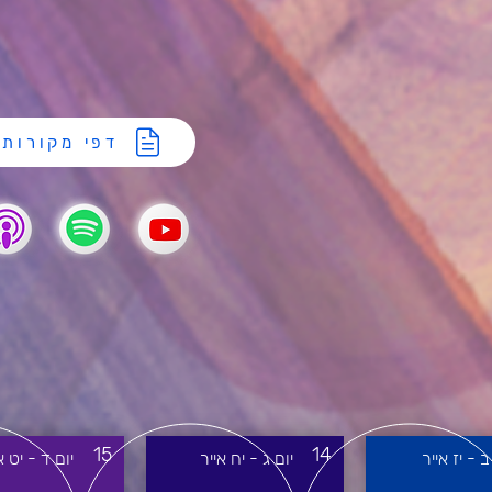
דפי מקורות
15
14
ב - יז אייר
יום ג - יח אייר
יום ד - יט א