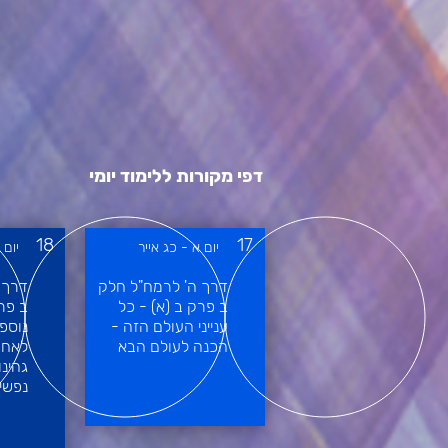
דפי מקורות ללימוד יומי
18
17
יום א - כג אייר
יום 
דרך ה' לרמח"ל חלק
דרך 
ב פרק ב (א) - כל
ב פר
ענייני העולם הזה -
נוספ
הכנה לעולם הבא
לאחר
גהינו
נפשי