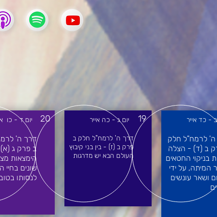
20
19
ב - כד אייר
יום ג - כה אייר
יום ד - כו אי
ה' לרמח"ל חלק
דרך ה' לרמח"ל חלק ב
דרך ה' לרמ
פרק ב (ז) - בין בני קיבוץ
ק ב (ד) - הצלה
ב פרק ג (א) 
העולם הבא יש מדרגות
ת בניקוי החטאים
הימצאות מצב
 המיתה, על ידי
שונים בחיי ה
ם ושאר עונשים
לנסותו בטוב
ים