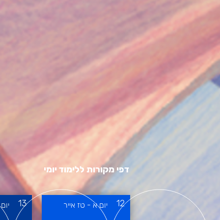
דפי מקורות ללימוד יומי
13
12
יום א - טז אייר
יום 