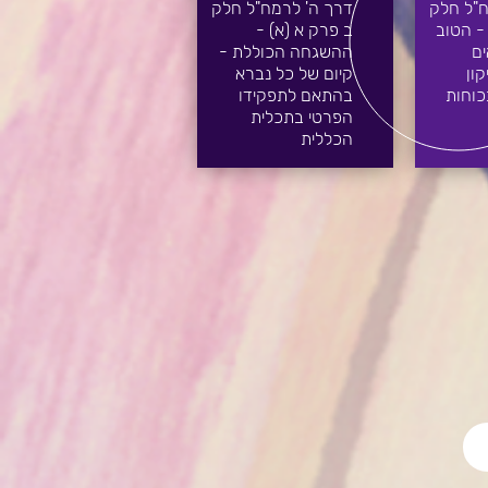
ח"ל חלק
דרך ה' לרמח"ל חלק
- הטוב
ב פרק א (א) -
ם
ההשגחה הכוללת -
ון
קיום של כל נברא
כוחות
בהתאם לתפקידו
הפרטי בתכלית
הכללית