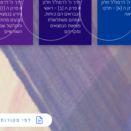
ה' לרמח"ל חלק
דרך ה' לרמח"ל חלק
דרך ה' לרמ
 ה (א) - חלקי
א פרק ה (ב) - ראשי
א פרק ה (ז) 
אה
הנבראים הם כוחות,
והרע בנמצאי
שמהם משתלשלת
נובעים מהתיק
מציאות הנמצאים
והקלקול שב
ומקריהם
השורשיים
דפי מקורות