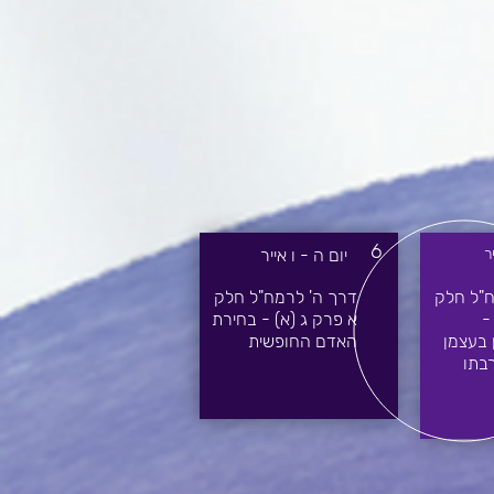
6
ר
יום ה - ו אייר
ח"ל חלק
דרך ה' לרמח"ל חלק
-
א פרק ג (א) - בחירת
 בעצמן
האדם החופשית
בתו