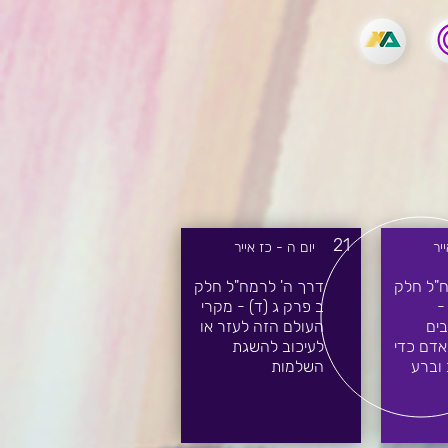
21
יר
יום ה - כז אייר
ח"ל חלק
דרך ה' לרמח"ל חלק
-
ב פרק ג (ד) - מקרי
ים
העולם הזה לעזר או
אדם כדי
לעיכוב להשגת
 וברע
השלמות