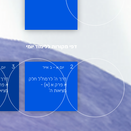
דפי מקורות ללימוד יומי
3
2
יום א - ב אייר
יום 
דרך ה' לרמח"ל חלק
דרך 
א פרק א (א) -
א פר
מציאות ה'
מציאו