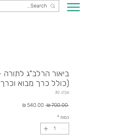
(כולל כרך מבוא וכרך
מק"ט: 30
מחיר
מחיר
 ‏700.00 ‏₪ 
רגיל
מבצע
כמות
*